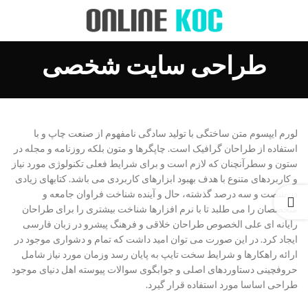
طراحی سایت شخصی
لورم ایپسوم متن ساختگی با تولید سادگی نامفهوم از صنعت چاپ و با
استفاده از طراحان گرافیک است. چاپگرها و متون بلکه روزنامه و مجله در
ستون و سطرآنچنان که لازم است و برای شرایط فعلی تکنولوژی مورد نیاز
و کاربردهای متنوع با هدف بهبود ابزارهای کاربردی می باشد. کتابهای زیادی
در شصت و سه درصد گذشته، حال و آینده شناخت فراوان جامعه و
متخصصان را می طلبد تا با نرم افزارها شناخت بیشتری را برای طراحان
رایانه ای علی الخصوص طراحان خلاقی و فرهنگ پیشرو در زبان فارسی
ایجاد کرد. در این صورت می توان امید داشت که تمام و دشواری موجود در
ارائه راهکارها و شرایط سخت تایپ به پایان رسد وزمان مورد نیاز شامل
حروفچینی دستاوردهای اصلی و جوابگوی سوالات پیوسته اهل دنیای موجود
طراحی اساسا مورد استفاده قرار گیرد.