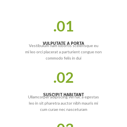
01.
VULPUTATE A PORTA
Vestibulum nam lobortis scelerisque eu
mi leo orci placerat a parturient congue non
commodo felis in dui
02.
SUSCIPIT HABITANT
Ullamcorper adipiscing vel hac a egestas
leo in sit pharetra auctor nibh mauris mi
cum curae nec nasceturam