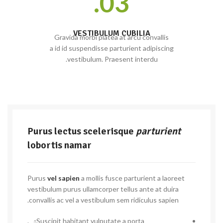
03.
VESTIBULUM CUBILIA
Gravida morbi platea at arcu convallis
a id id suspendisse parturient adipiscing
vestibulum. Praesent interdu.
Purus lectus scelerisque
parturient
lobortis namar
Purus
vel sapien
a mollis fusce parturient a laoreet
vestibulum purus ullamcorper tellus ante at duira
convallis ac vel a vestibulum sem ridiculus sapien.
Suscipit habitant vulputate a porta.