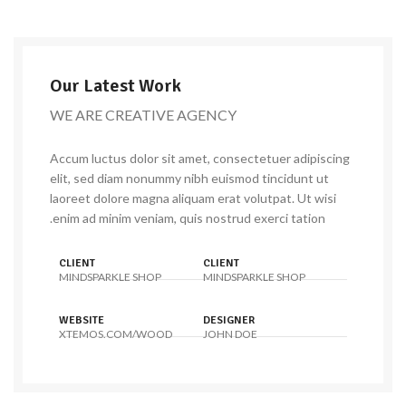
Our Latest Work
WE ARE CREATIVE AGENCY
Accum luctus dolor sit amet, consectetuer adipiscing
elit, sed diam nonummy nibh euismod tincidunt ut
laoreet dolore magna aliquam erat volutpat. Ut wisi
enim ad minim veniam, quis nostrud exerci tation.
CLIENT
CLIENT
MINDSPARKLE SHOP
MINDSPARKLE SHOP
WEBSITE
DESIGNER
XTEMOS.COM/WOOD
JOHN DOE