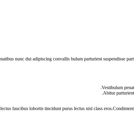
ibus nunc dui adipiscing convallis bulum parturient suspendisse partur
Vestibulum penati
Abitur parturien
lectus faucibus lobortis tincidunt purus lectus nisl class eros.Condime