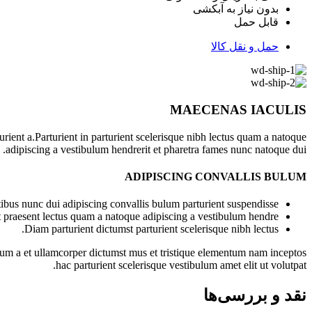
بدون نیاز به آبکشی
قابل حمل
حمل و نقل کالا
MAECENAS IACULIS
ient a.Parturient in parturient scelerisque nibh lectus quam a natoque
adipiscing a vestibulum hendrerit et pharetra fames nunc natoque dui.
ADIPISCING CONVALLIS BULUM
bus nunc dui adipiscing convallis bulum parturient suspendisse.
t praesent lectus quam a natoque adipiscing a vestibulum hendre.
Diam parturient dictumst parturient scelerisque nibh lectus.
ntum a et ullamcorper dictumst mus et tristique elementum nam inceptos
hac parturient scelerisque vestibulum amet elit ut volutpat.
نقد و بررسی‌ها