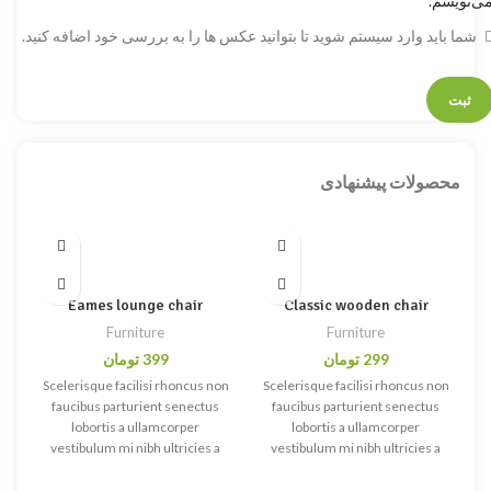
ی‌نویسم.
شما باید وارد سیستم شوید تا بتوانید عکس ها را به بررسی خود اضافه کنید.
محصولات پیشنهادی
Eames lounge chair
Classic wooden chair
Furniture
Furniture
299
تومان
399
تومان
Scelerisque facilisi rhoncus non
Scelerisque facilisi rhoncus non
faucibus parturient senectus
faucibus parturient senectus
lobortis a ullamcorper
lobortis a ullamcorper
vestibulum mi nibh ultricies a
vestibulum mi nibh ultricies a
parturient gravida a vestibulum
parturient gravida a vestibulum
leo sem in. Est cum torquent mi
leo sem in. Est cum torquent mi