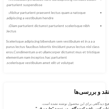
parturient suspendisse.
Abitur parturient praesent lectus quam a natoque
adipiscing a vestibulum hendre.
Diam parturient dictumst parturient scelerisque nibh
lectus.
Scelerisque adipiscing bibendum sem vestibulum et in a a a
purus lectus faucibus lobortis tincidunt purus lectus nisl class
eros.Condimentum a et ullamcorper dictumst mus et tristique
elementum nam inceptos hac parturient
scelerisque vestibulum amet elit ut volutpat.
قد و بررسی‌ها
یچ دیدگاهی برای این محصول نوشته نشده است.
ولین کسی باشید که دیدگاهی می نویسد “جارو برقی”