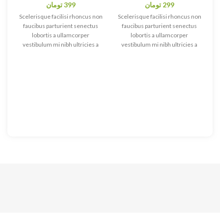
299
تومان
399
تومان
Scelerisque facilisi rhoncus non
Scelerisque facilisi rhoncus non
faucibus parturient senectus
faucibus parturient senectus
lobortis a ullamcorper
lobortis a ullamcorper
vestibulum mi nibh ultricies a
vestibulum mi nibh ultricies a
parturient gravida a vestibulum
parturient gravida a vestibulum
leo sem in. Est cum torquent mi
leo sem in. Est cum torquent mi
in scelerisque leo aptent per at
in scelerisque leo aptent per at
vitae ante eleifend mollis
vitae ante eleifend mollis
adipiscing.
adipiscing.
is