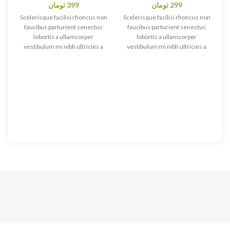
299
تومان
399
تومان
Scelerisque facilisi rhoncus non
Scelerisque facilisi rhoncus non
faucibus parturient senectus
faucibus parturient senectus
lobortis a ullamcorper
lobortis a ullamcorper
vestibulum mi nibh ultricies a
vestibulum mi nibh ultricies a
parturient gravida a vestibulum
parturient gravida a vestibulum
leo sem in. Est cum torquent mi
leo sem in. Est cum torquent mi
in scelerisque leo aptent per at
in scelerisque leo aptent per at
vitae ante eleifend mollis
vitae ante eleifend mollis
adipiscing.
adipiscing.
is